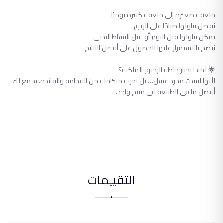
ملعقة صغيرة إلى ملعقة كبيرة يوميًا
يُفضل تناولها صباحًا على الريق
يمكن تناولها قبل النوم أو قبل النشاط البدني
يُنصح بالاستمرار عليها للحصول على أفضل النتائج
🌟 لماذا تختار خلطة الرحيق الملكية؟
لأنها ليست مجرد عسل… بل تجربة متكاملة من الفخامة والفائدة، تجمع لك
أفضل ما في الطبيعة في منتج واحد.
التقييمات