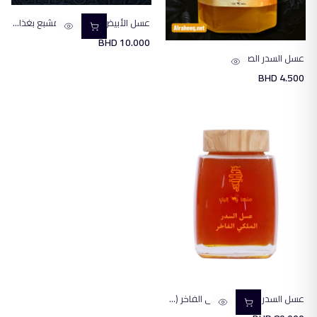
عسل الأبيض القرغيزي المشبع بغذاء ملكات النحل نص كيلو
BHD
10.000
عسل السدر الصيفي
BHD
4.500
عسل السدر اليمني الملكي الفاخر (1 كيلو )