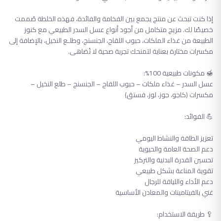
إذا كنت تبحث عن منتج يجمع بين الفخامة والفائدة، فهذه الخلطة صُممت
خصيصًا لك. مزيج متكامل من أجود أنواع عسل السدر الطبيعي مع كنوز
الطبيعة من غذاء الملكات، حبوب اللقاح، الجنسنج، وطلـع النخيل، بالإضافة إلى
مكسرات مختارة بعناية لتمنحك تجربة صحية لا تُضاهى.
🍯 مكونات طبيعية 100%:
عسل السدر – غذاء ملكات – حبوب اللقاح – الجنسنج – طلع النخيل –
مكسرات (كاجو، جوز، لوز، فستق)
💪 الفوائد:
تعزيز الطاقة والنشاط اليومي
دعم الصحة العامة والحيوية
تحسين القدرة البدنية والتركيز
تقوية المناعة بشكل طبيعي
دعم الأداء واللياقة للرجال
غني بالفيتامينات والمعادن الأساسية
🥄 طريقة الاستخدام: